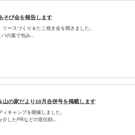
＆あそび会を報告します
で、リースづくり＆たこ焼き会を開きました。
の葉で包み...
＆山の家だより10月合併号を掲載します
でディキャンプを開催しました。
介したPRなどの宣伝効...