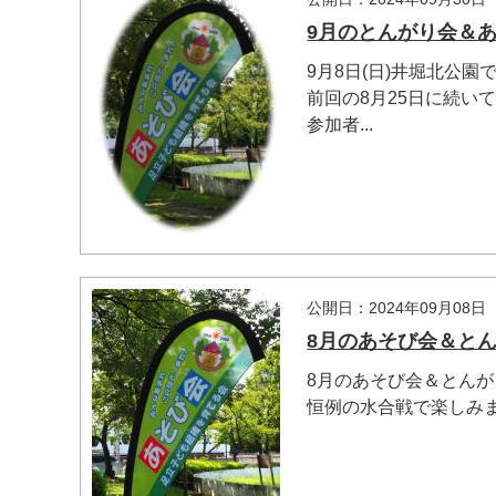
9月のとんがり会＆
9月8日(日)井堀北公
前回の8月25日に続い
参加者...
公開日：2024年09月08日
8月のあそび会＆と
8月のあそび会＆とんが
恒例の水合戦で楽しみま