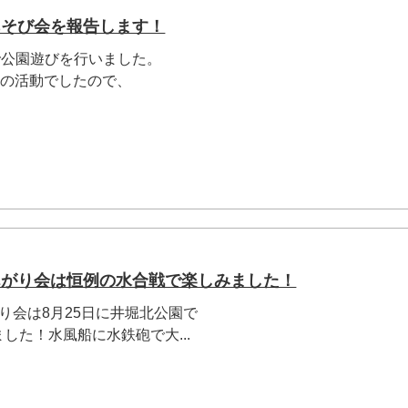
あそび会を報告します！
園で公園遊びを行いました。
ての活動でしたので、
んがり会は恒例の水合戦で楽しみました！
り会は8月25日に井堀北公園で
した！水風船に水鉄砲で大...