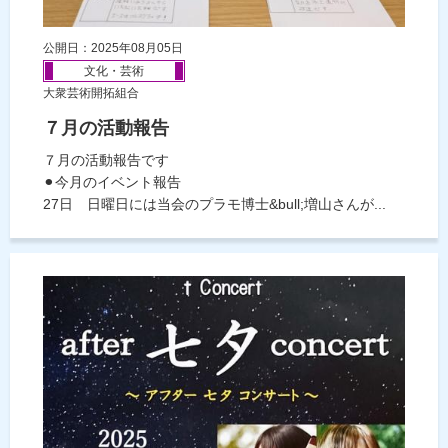
公開日：2025年08月05日
文化・芸術
大衆芸術開拓組合
７月の活動報告
７月の活動報告です
⚫︎今月のイベント報告
27日 日曜日には当会のプラモ博士&bull;増山さんが...