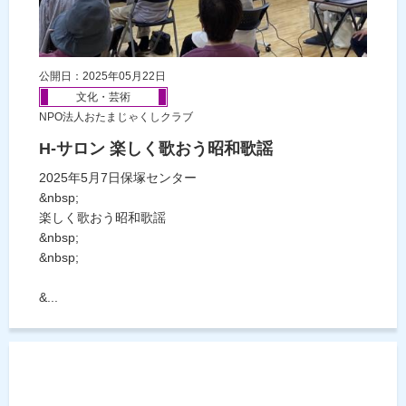
公開日：2025年05月22日
文化・芸術
NPO法人おたまじゃくしクラブ
H-サロン 楽しく歌おう昭和歌謡
2025年5月7日保塚センター
&nbsp;
楽しく歌おう昭和歌謡
&nbsp;
&nbsp;
&...