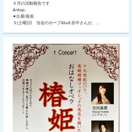
５月の活動報告です
&nbsp;
⚫︎出展/発表
３(土曜)日 当会のホープ&bull;谷中さんが、...