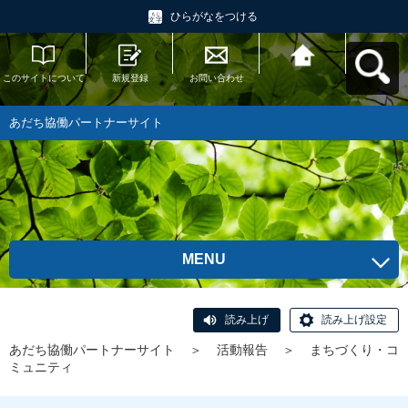
ひらがなをつける
このサイトについて
新規登録
お問い合わせ
あだち協働パートナ
ーサイトへ戻る
あだち協働パートナーサイト
MENU
読み上げ
読み上げ設定
あだち協働パートナーサイト
＞
活動報告
＞
まちづくり・コ
ミュニティ