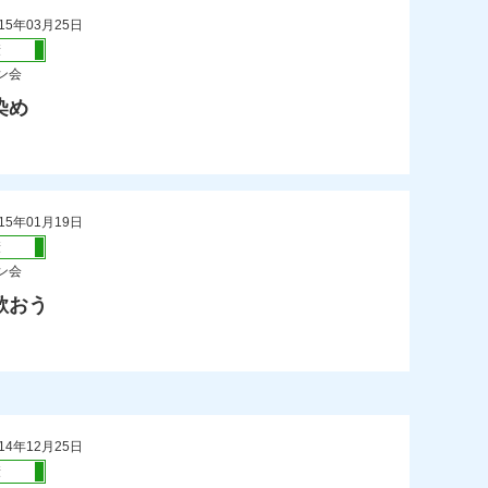
15年03月25日
康
ン会
染め
）
15年01月19日
康
ン会
歌おう
）
14年12月25日
康