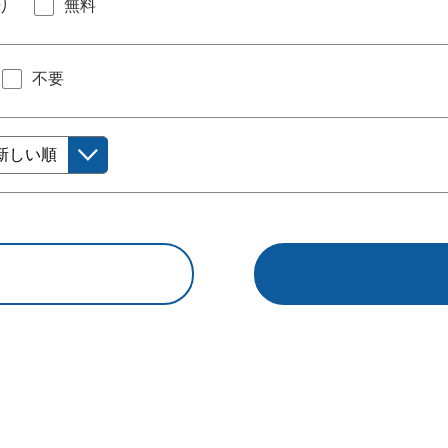
り
無料
不要