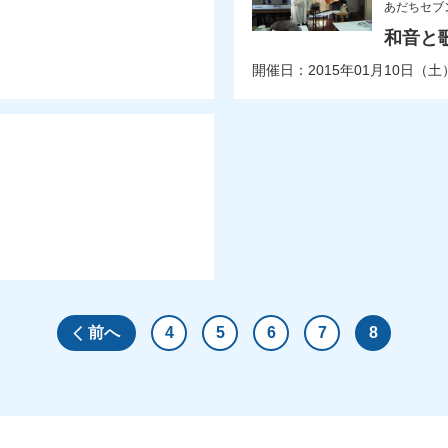
あだちセブ
和音と
開催日：2015年01月10日（土
前へ
4
5
6
7
8