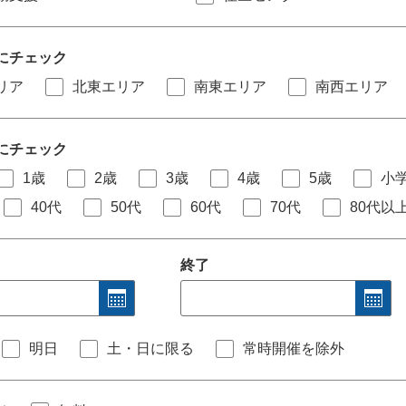
にチェック
リア
北東エリア
南東エリア
南西エリア
にチェック
1歳
2歳
3歳
4歳
5歳
小
40代
50代
60代
70代
80代以
終了
明日
土・日に限る
常時開催を除外