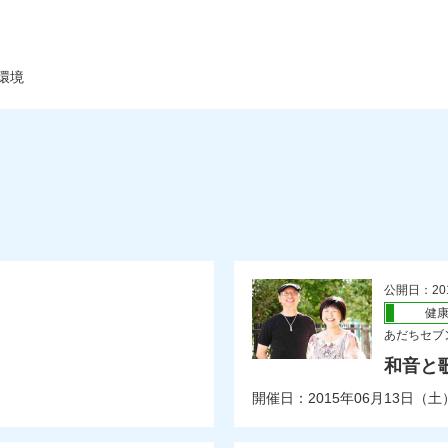
環境
公開日：20
健
あだちセブ
和音と
開催日：2015年06月13日（土