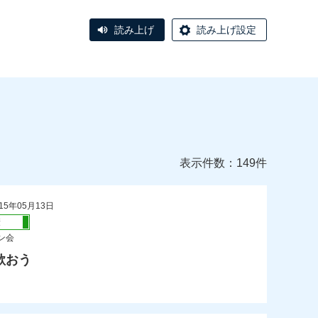
読み上げ
読み上げ設定
表示件数：149件
15年05月13日
康
ン会
歌おう
）