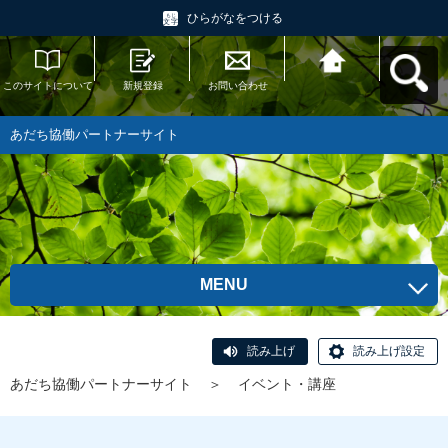
ひらがなをつける
このサイトについて
新規登録
お問い合わせ
あだち協働パートナ
ーサイトへ戻る
あだち協働パートナーサイト
MENU
読み上げ
読み上げ設定
あだち協働パートナーサイト
＞
イベント・講座