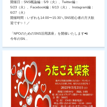
開催日：SNS概論編：5/9（火）、Twitter編：
5/23（火）、Facebook編：6/13（火）、Instagram編：
6/27（火）
開催時間：いずれも14:00〜15:30＼SNS初心者の方大歓
迎です✨！／
「NPOのためのSNS活用講座」を開催いたします📲
今年のSN...