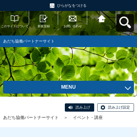
ひらがなをつける
このサイトについて
新規登録
お問い合わせ
あだち協働パートナ
ーサイトへ戻る
あだち協働パートナーサイト
MENU
読み上げ
読み上げ設定
あだち協働パートナーサイト
＞
イベント・講座