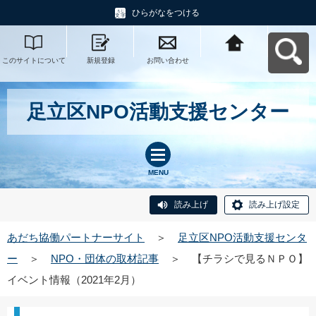
ひらがなをつける
このサイトについて
新規登録
お問い合わせ
あだち協働パートナ
ーサイトへ戻る
足立区NPO活動支援センター
MENU
読み上げ
読み上げ設定
あだち協働パートナーサイト
＞
足立区NPO活動支援センタ
ー
＞
NPO・団体の取材記事
＞
【チラシで見るＮＰＯ】
イベント情報（2021年2月）