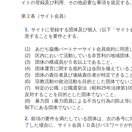
イトの登録及び利用、その他必要な事項を規定する
第２条（サイト会員）
サイトに登録する団体及び個人（以下「サイト
意することを要件とする。
(1) あだち協働パートナーサイト会員規約に同意
(2) 区内において活動している非営利の地域団
(3) 団体の構成員が５名以上であること。
(4) 団体運営に関する規約又は会則を備えている
(5) 団体の責任者及び連絡責任者が特定できるこ
(6) 宗教活動や政治活動を目的とした団体でない
(7) 特定の公職（公職選挙法（昭和25年法律
反対することを目的とした団体でないこと。
(8) 暴力団（暴力団員による不当な行為の防止
制下にある団体でないこと。
前項の要件を満たしている団体は、次の各号に
了した場合に、サイト会員ＩＤ及びパスワードが