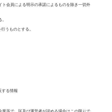
イト会員による明示の承諾によるものを除き一切外
る。
を行うものとする。
反する情報
企業等で、区及び運営者が認める場合はこの限りで