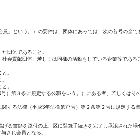
。
会員」という。）の要件は、団体にあっては、次の各号の全て
した団体であること。
体、社会貢献団体、若しくは同様の活動をしている企業等である
こと。
と。
こと。
第100号）第３条に規定する公職をいう。）にある者、若しくは
等に関する法律（平成3年法律第77号）第２条第２号に規定す
掲げる書類を添付の上、区に登録手続きを完了し承認された場
付与され会員となる。