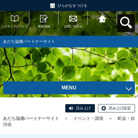
ひらがなをつける
このサイトについて
新規登録
お問い合わせ
あだち協働パートナ
ーサイトへ戻る
あだち協働パートナーサイト
MENU
読み上げ
読み上げ設定
あだち協働パートナーサイト
＞
イベント・講座
＞
町会・自
治会