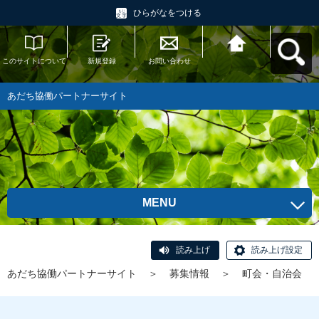
ひらがなをつける
このサイトについて
新規登録
お問い合わせ
あだち協働パートナ
ーサイトへ戻る
あだち協働パートナーサイト
MENU
読み上げ
読み上げ設定
あだち協働パートナーサイト
＞
募集情報
＞
町会・自治会