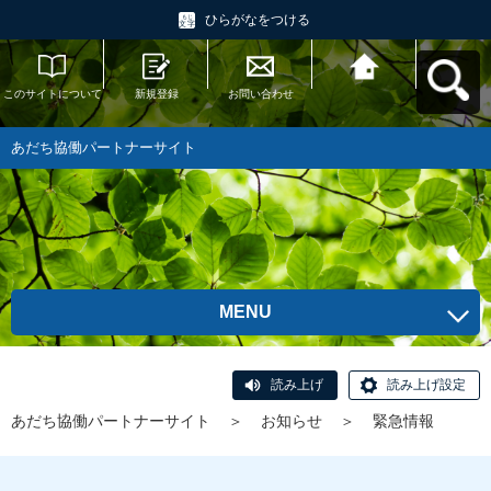
ひらがなをつける
このサイトについて
新規登録
お問い合わせ
あだち協働パートナ
ーサイトへ戻る
あだち協働パートナーサイト
MENU
読み上げ
読み上げ設定
あだち協働パートナーサイト
＞
お知らせ
＞
緊急情報