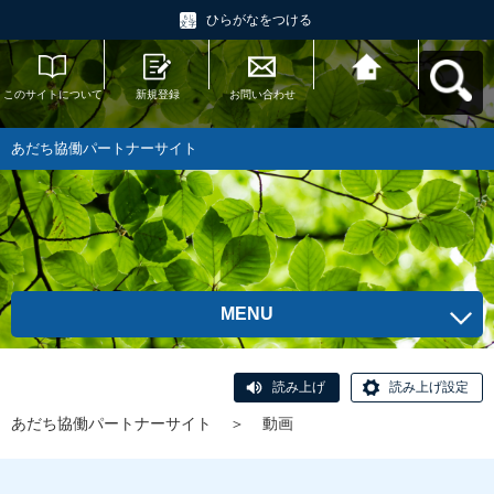
ひらがなをつける
このサイトについて
新規登録
お問い合わせ
あだち協働パートナ
ーサイトへ戻る
あだち協働パートナーサイト
MENU
読み上げ
読み上げ設定
あだち協働パートナーサイト
＞
動画