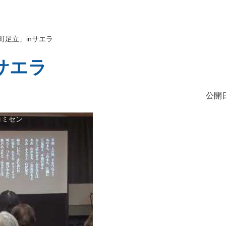
町足立」inサエラ
サエラ
公開日