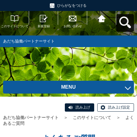
ひらがなをつける
このサイトについて
新規登録
お問い合わせ
あだち協働パートナ
ーサイトへ戻る
あだち協働パートナーサイト
MENU
読み上げ
読み上げ設定
あだち協働パートナーサイト
＞
このサイトについて
＞
よく
あるご質問