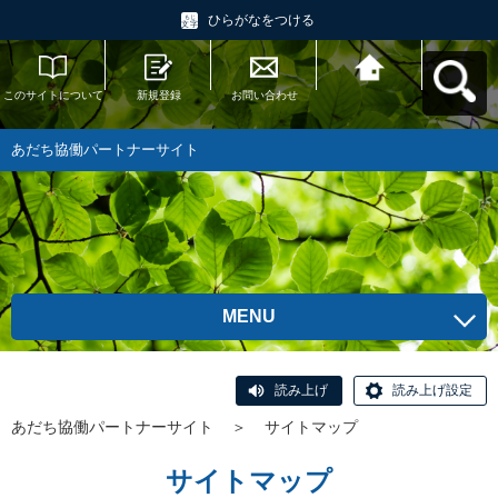
ひらがなをつける
このサイトについて
新規登録
お問い合わせ
あだち協働パートナ
ーサイトへ戻る
あだち協働パートナーサイト
MENU
読み上げ
読み上げ設定
あだち協働パートナーサイト
＞
サイトマップ
サイトマップ