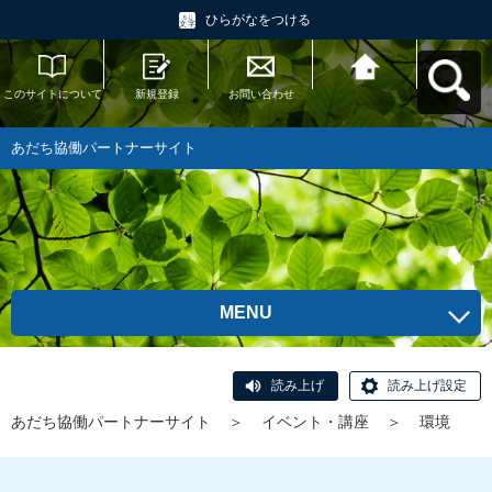
ひらがなをつける
このサイトについて
新規登録
お問い合わせ
あだち協働パートナ
ーサイトへ戻る
あだち協働パートナーサイト
MENU
読み上げ
読み上げ設定
あだち協働パートナーサイト
＞
イベント・講座
＞
環境