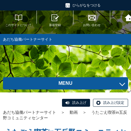
ひらがなをつける
このサイトについて
新規登録
お問い合わせ
あだち協働パ
トへ
あだち協働パートナーサイト
MENU
読み上げ
読み上げ設定
あだち協働パートナーサイト
＞
動画
＞
うたごえ喫茶in五反
野コミュニティセンター