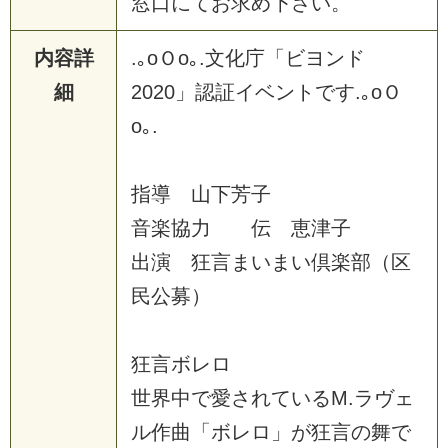
窓口にてお求め下さい。
内容詳
.｡oＯo｡.文化庁「ビヨンド
細
2020」認証イベントです.｡oＯ
o｡.
指導 山下芳子
音楽協力 伝 恵津子
出演 狂言まいまい倶楽部（区
民公募）
狂言ボレロ
世界中で愛されているM.ラヴェ
ル作曲「ボレロ」が狂言の舞で