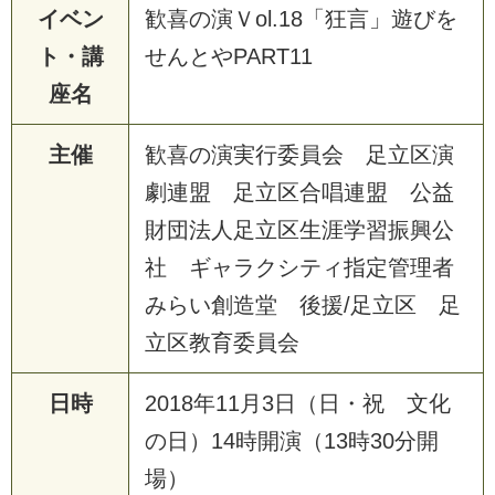
イベン
歓喜の演Ｖol.18「狂言」遊びを
ト・講
せんとやPART11
座名
主催
歓喜の演実行委員会 足立区演
劇連盟 足立区合唱連盟 公益
財団法人足立区生涯学習振興公
社 ギャラクシティ指定管理者
みらい創造堂 後援/足立区 足
立区教育委員会
日時
2018年11月3日（日・祝 文化
の日）14時開演（13時30分開
場）