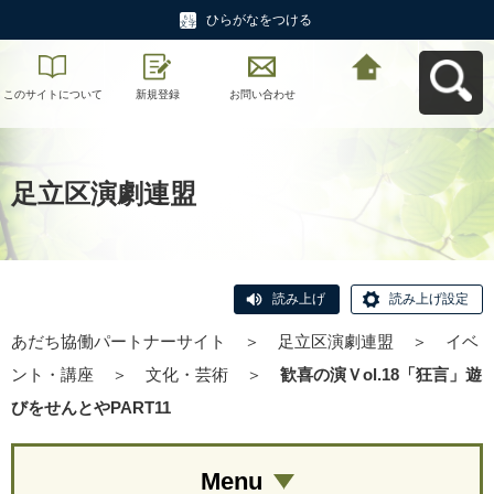
ひらがなをつける
このサイトについて
新規登録
お問い合わせ
あだち協働パートナ
ーサイトへ戻る
足立区演劇連盟
読み上げ
読み上げ設定
あだち協働パートナーサイト
＞
足立区演劇連盟
＞
イベ
ント・講座
＞
文化・芸術
＞
歓喜の演Ｖol.18「狂言」遊
びをせんとやPART11
Menu