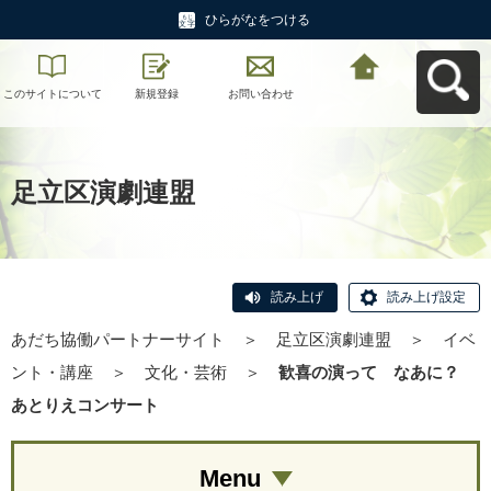
ひらがなをつける
このサイトについて
新規登録
お問い合わせ
あだち協働パートナ
ーサイトへ戻る
足立区演劇連盟
読み上げ
読み上げ設定
あだち協働パートナーサイト
＞
足立区演劇連盟
＞
イベ
ント・講座
＞
文化・芸術
＞
歓喜の演って なあに？
あとりえコンサート
Menu