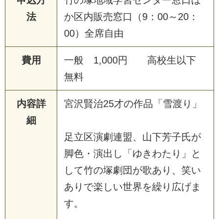
申込方
竹の塚地域学習センター窓口ほ
法
か区内販売窓口（9：00～20：
00）全席自由
費用
一般 1,000円 高校生以下
無料
内容詳
宮沢賢治25才の作品「雪渡り」
細
足立区演劇連盟、山下芳子氏が
脚色・演出し「ゆきわたり」と
して竹の塚劇団が歌あり、笑い
ありで楽しい世界を繰り広げま
す。