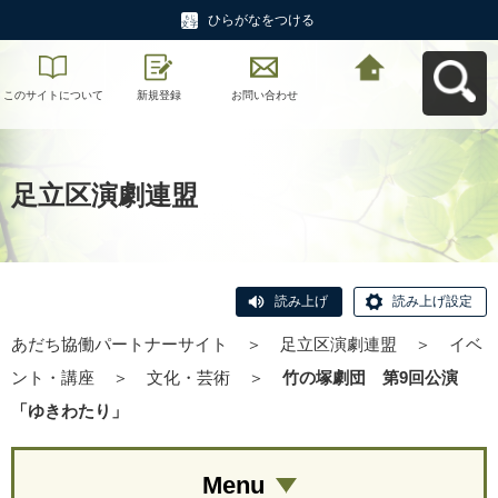
ひらがなをつける
このサイトについて
新規登録
お問い合わせ
あだち協働パートナ
ーサイトへ戻る
足立区演劇連盟
読み上げ
読み上げ設定
あだち協働パートナーサイト
＞
足立区演劇連盟
＞
イベ
ント・講座
＞
文化・芸術
＞
竹の塚劇団 第9回公演
「ゆきわたり」
Menu