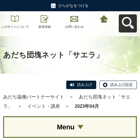
ひらがなをつける
このサイトについて
新規登録
お問い合わせ
あだち協働パートナ
ーサイトへ戻る
あだち団塊ネット「サエラ」
読み上げ
読み上げ設定
あだち協働パートナーサイト
＞
あだち団塊ネット「サエ
ラ」
＞
イベント・講座
＞
2023年04月
Menu