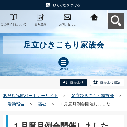
ひらがなをつける
このサイトについて
新規登録
お問い合わせ
あだち協働パートナ
ーサイトへ戻る
足立ひきこもり家族会
MENU
読み上げ
読み上げ設定
あだち協働パートナーサイト
＞
足立ひきこもり家族会
＞
活動報告
＞
福祉
＞
１月度月例会開催しました
１月度月例会開催しました