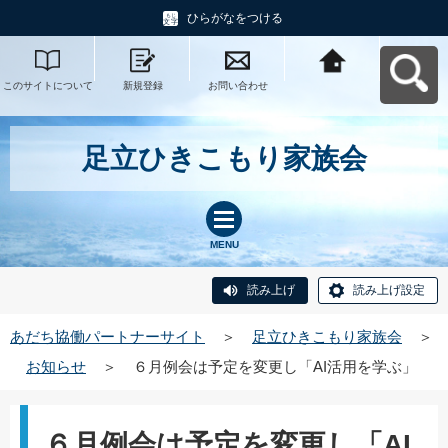
ひらがなをつける
このサイトについて
新規登録
お問い合わせ
あだち協働パートナ
ーサイトへ戻る
足立ひきこもり家族会
MENU
読み上げ
読み上げ設定
あだち協働パートナーサイト
＞
足立ひきこもり家族会
＞
お知らせ
＞
６月例会は予定を変更し「AI活用を学ぶ」
６月例会は予定を変更し「AI