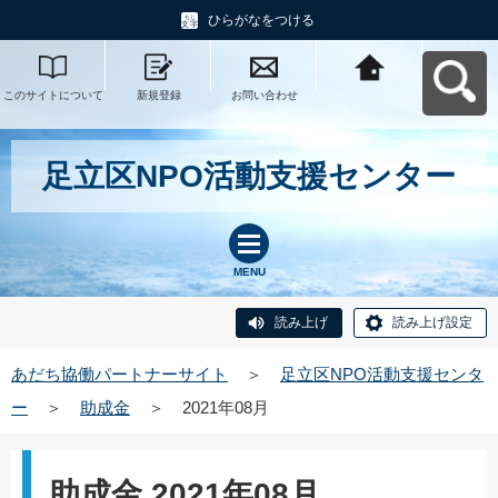
ひらがなをつける
このサイトについて
新規登録
お問い合わせ
あだち協働パートナ
ーサイトへ戻る
足立区NPO活動支援センター
MENU
読み上げ
読み上げ設定
あだち協働パートナーサイト
＞
足立区NPO活動支援センタ
ー
＞
助成金
＞
2021年08月
助成金 2021年08月