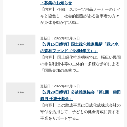
ト募集のお知らせ
【内容】 今回、スポーツ用品メーカーのナイ
キと協働し、社会的困難がある当事者の方々
が身体を動かす活動...
更新日：2022年02月02日
【3月15日締切】国土緑化推進機構「緑と水
の森林ファンド（令和4年度）」
【内容】 国土緑化推進機構では、幅広い民間
の非営利団体等の主体的・多様な参加による
「国民参加の森林づ...
更新日：2022年02月02日
【2月20日締切】公益推進協会「第1回 柴田
義男 千惠子基金」
【内容】 この助成事業は日成化成株式会社の
寄付を活用して、子どもの健全育成に資する
事業をサポートする...