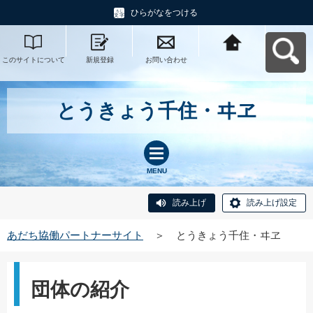
ひらがなをつける
このサイトについて
新規登録
お問い合わせ
あだち協働パートナ
ーサイトへ戻る
とうきょう千住・ヰヱ
MENU
読み上げ
読み上げ設定
あだち協働パートナーサイト
＞
とうきょう千住・ヰヱ
団体の紹介