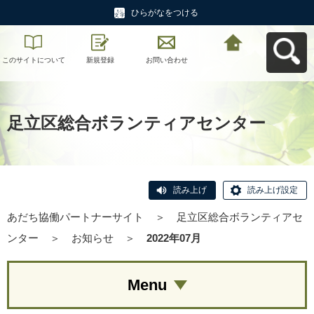
ひらがなをつける
このサイトについて
新規登録
お問い合わせ
あだち協働パートナ
ーサイトへ戻る
足立区総合ボランティアセンター
読み上げ
読み上げ設定
あだち協働パートナーサイト
＞
足立区総合ボランティアセ
ンター
＞
お知らせ
＞
2022年07月
Menu