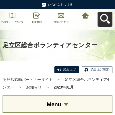
ひらがなをつける
このサイトについて
新規登録
お問い合わせ
あだち協働パートナ
ーサイトへ戻る
足立区総合ボランティアセンター
読み上げ
読み上げ設定
あだち協働パートナーサイト
＞
足立区総合ボランティアセ
ンター
＞
お知らせ
＞
2023年01月
Menu