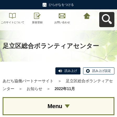
ひらがなをつける
このサイトについて
新規登録
お問い合わせ
あだち協働パートナ
ーサイトへ戻る
足立区総合ボランティアセンター
読み上げ
読み上げ設定
あだち協働パートナーサイト
＞
足立区総合ボランティアセ
ンター
＞
お知らせ
＞
2022年11月
Menu