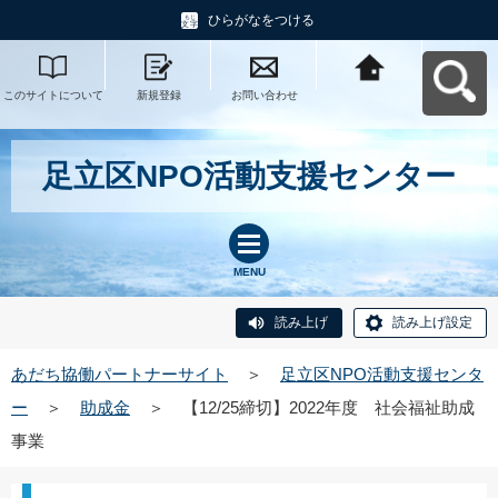
ひらがなをつける
このサイトについて
新規登録
お問い合わせ
あだち協働パートナ
ーサイトへ戻る
足立区NPO活動支援センター
MENU
読み上げ
読み上げ設定
あだち協働パートナーサイト
＞
足立区NPO活動支援センタ
ー
＞
助成金
＞
【12/25締切】2022年度 社会福祉助成
事業