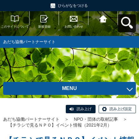
ひらがなをつける
このサイトについて
新規登録
お問い合わせ
あだち協働パートナ
ーサイトへ戻る
あだち協働パートナーサイト
MENU
読み上げ
読み上げ設定
あだち協働パートナーサイト
＞
NPO・団体の取材記事
＞
【チラシで見るＮＰＯ】イベント情報（2021年2月）