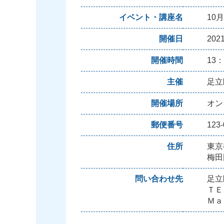
イベント・講座名
10
開催日
20
開催時間
13：
主催
足立
開催場所
オン
郵便番号
123-
住所
東京
梅田
問い合わせ先
足立
ＴＥＬ
Ｍａｉ