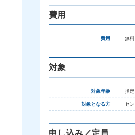
費用
費用
無料
対象
対象年齢
指定
対象となる方
セン
申し込み／定員