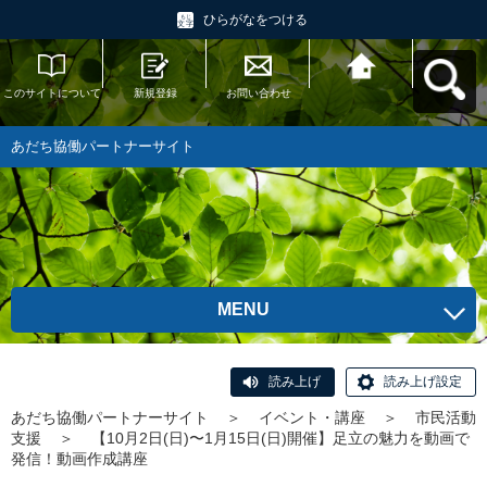
ひらがなをつける
このサイトについて
新規登録
お問い合わせ
あだち協働パートナ
ーサイトへ戻る
あだち協働パートナーサイト
MENU
読み上げ
読み上げ設定
あだち協働パートナーサイト
＞
イベント・講座
＞
市民活動
支援
＞
【10月2日(日)〜1月15日(日)開催】足立の魅力を動画で
発信！動画作成講座