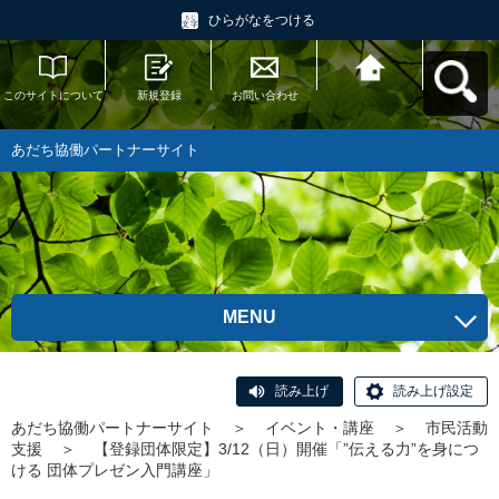
ひらがなをつける
このサイトについて
新規登録
お問い合わせ
あだち協働パートナ
ーサイトへ戻る
あだち協働パートナーサイト
MENU
読み上げ
読み上げ設定
あだち協働パートナーサイト
＞
イベント・講座
＞
市民活動
支援
＞
【登録団体限定】3/12（日）開催「”伝える力”を身につ
ける 団体プレゼン入門講座」