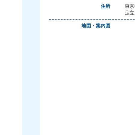
住所
東京
足立
地図・案内図