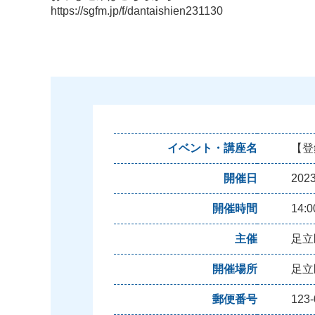
https://sgfm.jp/f/dantaishien231130
イベント・講座名
【登
開催日
20
開催時間
14:
主催
足立
開催場所
足立
郵便番号
123-