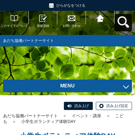
ひらがなをつける
このサイトについて
新規登録
お問い合わせ
あだち協働パートナ
ーサイトへ戻る
あだち協働パートナーサイト
MENU
読み上げ
読み上げ設定
あだち協働パートナーサイト
＞
イベント・講座
＞
こど
も
＞
小学生ボランティア体験DAY