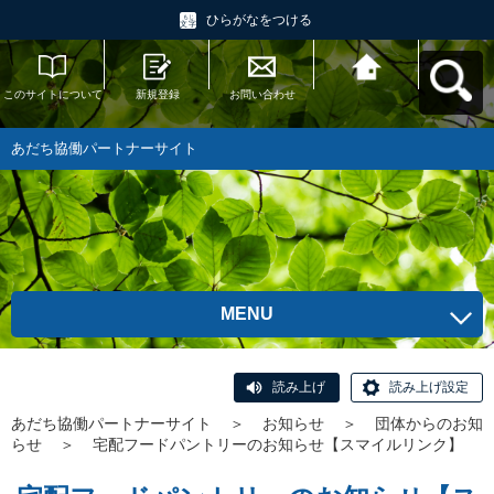
ひらがなをつける
このサイトについて
新規登録
お問い合わせ
あだち協働パートナ
ーサイトへ戻る
あだち協働パートナーサイト
MENU
読み上げ
読み上げ設定
あだち協働パートナーサイト
＞
お知らせ
＞
団体からのお知
らせ
＞
宅配フードパントリーのお知らせ【スマイルリンク】