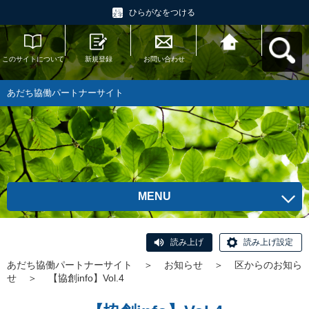
ひらがなをつける
このサイトについて
新規登録
お問い合わせ
あだち協働パートナ
ーサイトへ戻る
あだち協働パートナーサイト
MENU
読み上げ
読み上げ設定
あだち協働パートナーサイト
＞
お知らせ
＞
区からのお知ら
せ
＞
【協創info】Vol.4