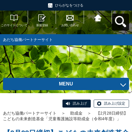
ひらがなをつける
このサイトについて
新規登録
お問い合わせ
あだち協働パートナ
ーサイトへ戻る
あだち協働パートナーサイト
MENU
読み上げ
読み上げ設定
あだち協働パートナーサイト
＞
助成金
＞
【2月28日締切】
こどもの未来創造基金「児童養護施設等助成金（令和4年度）」