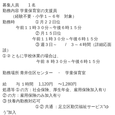
募集人員 1 名
勤務内容 学童保育室の支援員
（経験不要・小学１～６年 対象）
勤務時 ➀ 月２２日位
午前１１時３０分～午後６時１５分
② 月１５日位
午前１１時３０分～午後６時１５分
③ 週３日～ / ３～４時間（詳細応面
談）
➀ ② ともに学校休業の場合は、
午前 ８ 時３０分～午後６時１５分
勤務場所 青井住区センター ・ 学童保育室
給 与 １時間 1,120円 〜1,280円
処遇等 ➀ の方：社会保険、厚生年金、雇用保険加入有り
② の方：雇用保険のみ加入有り
③ 扶養内勤務対応可
➀ ② 共通 ：足立区勤労福祉サービス”ゆ
う”加入