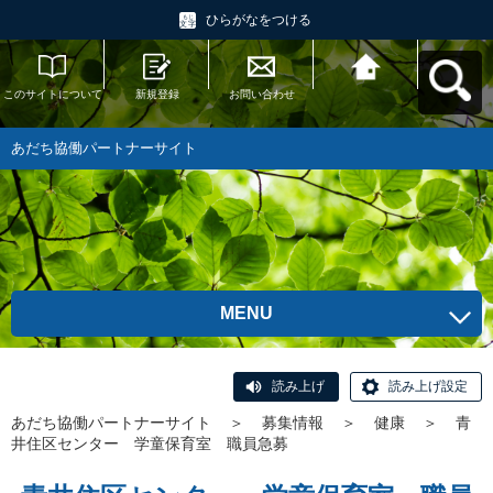
ひらがなをつける
このサイトについて
新規登録
お問い合わせ
あだち協働パートナ
ーサイトへ戻る
あだち協働パートナーサイト
MENU
読み上げ
読み上げ設定
あだち協働パートナーサイト
＞
募集情報
＞
健康
＞
青
井住区センター 学童保育室 職員急募