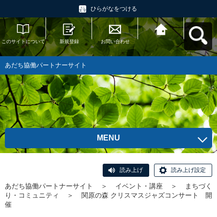
ひらがなをつける
このサイトについて
新規登録
お問い合わせ
あだち協働パートナ
ーサイトへ戻る
あだち協働パートナーサイト
MENU
読み上げ
読み上げ設定
あだち協働パートナーサイト
＞
イベント・講座
＞
まちづく
り・コミュニティ
＞
関原の森 クリスマスジャズコンサート 開
催