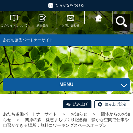
ひらがなをつける
このサイトについて
新規登録
お問い合わせ
あだち協働パートナ
ーサイトへ戻る
あだち協働パートナーサイト
MENU
読み上げ
読み上げ設定
あだち協働パートナーサイト
＞
お知らせ
＞
団体からのお知
らせ
＞
関原の森 愛恵まちづくり記念館 静かな空間で仕事や
自習ができる場所：無料コワーキングスペースオープン！