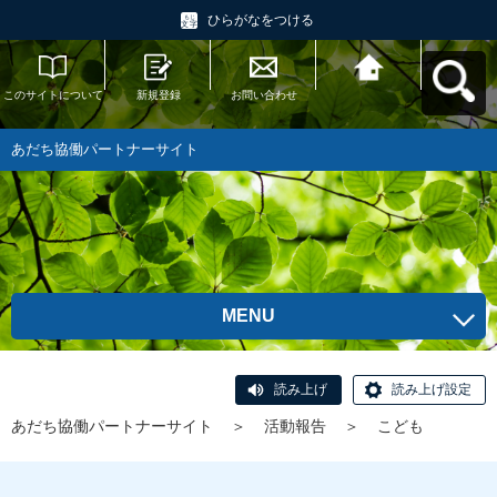
ひらがなをつける
このサイトについて
新規登録
お問い合わせ
あだち協働パートナ
ーサイトへ戻る
あだち協働パートナーサイト
MENU
読み上げ
読み上げ設定
あだち協働パートナーサイト
＞
活動報告
＞
こども