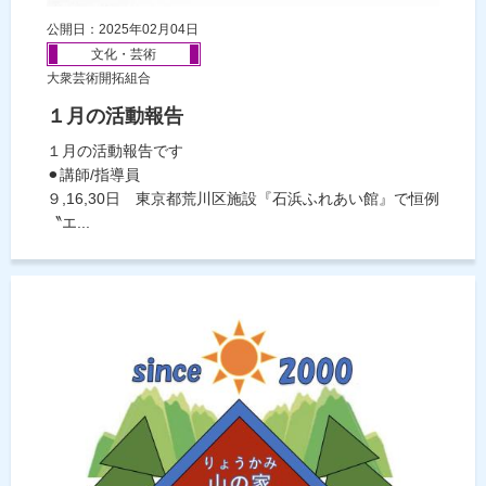
公開日：2025年02月04日
文化・芸術
大衆芸術開拓組合
１月の活動報告
１月の活動報告です
⚫︎講師/指導員
９,16,30日 東京都荒川区施設『石浜ふれあい館』で恒例
〝エ...