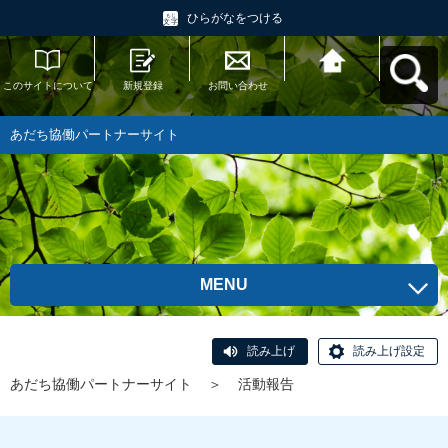
ひらがなをつける
このサイトについて
新規登録
お問い合わせ
あだち協働パートナ
ーサイトへ戻る
あだち協働パートナーサイト
MENU
読み上げ
読み上げ設定
あだち協働パートナーサイト
＞
活動報告