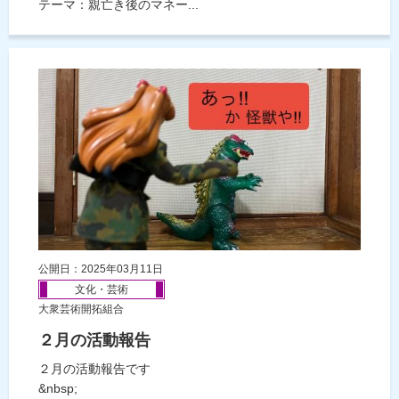
テーマ：親亡き後のマネー...
公開日：2025年03月11日
文化・芸術
大衆芸術開拓組合
２月の活動報告
２月の活動報告です
&nbsp;