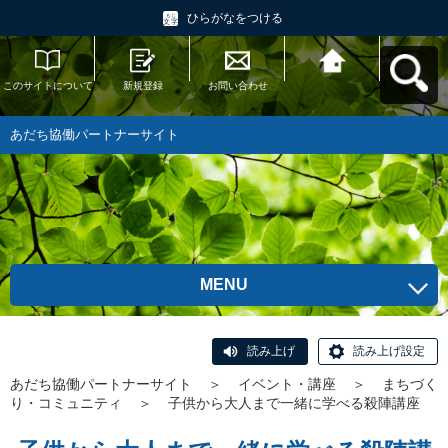
ひらがなをつける
このサイトについて
新規登録
お問い合わせ
あだち協働パートナ
ーサイトへ戻る
あだち協働パートナーサイト
MENU
読み上げ
読み上げ設定
あだち協働パートナーサイト
＞
イベント・講座
＞
まちづく
り・コミュニティ
＞
子供から大人まで一緒に学べる殺陣講座