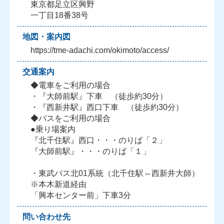
東京都足立区興野
一丁目18番38号
地図・案内図
https://tme-adachi.com/okimoto/access/
交通案内
◆電車をご利用の場合
・『大師前駅』下車 （徒歩約30分）
・『西新井駅』西口下車 （徒歩約30分）
◆バスをご利用の場合
●乗り場案内
『北千住駅』西口・・・のりば「２」
『大師前駅』・・・のりば「１」
・東武バス北01系統（北千住駅⇔西新井大師）
※本木新道経由
「興本センター前」下車3分
問い合わせ先