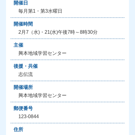
開催日
毎月第1・第3水曜日
開催時間
2月7（水)・21(水)午後7時～8時30分
主催
興本地域学習センター
後援・共催
志伝流
開催場所
興本地域学習センター
郵便番号
123-0844
住所