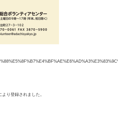
5%E6%9C%88%E5%8F%B7%E4%BF%AE%E6%AD%A3%E3%8
により登録されました。