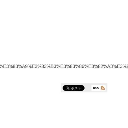
3%9C%E3%83%A9%E3%83%B3%E3%83%86%E3%82%A3%E