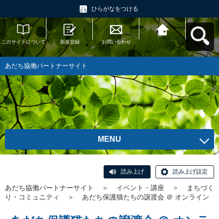
ひらがなをつける
このサイトについて
新規登録
お問い合わせ
あだち協働パートナ
ーサイトへ戻る
あだち協働パートナーサイト
MENU
読み上げ
読み上げ設定
あだち協働パートナーサイト
＞
イベント・講座
＞
まちづく
り・コミュニティ
＞
あだち保護猫たちの譲渡会 ＠ オンライン