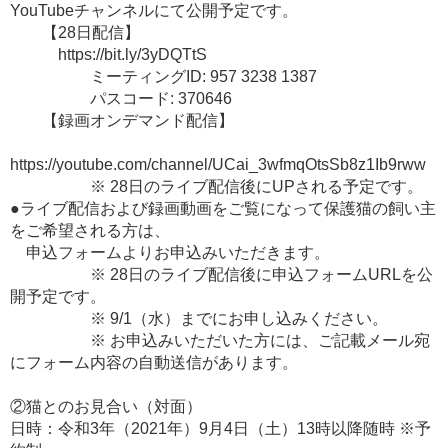
YouTubeチャンネルにて公開予定です。
【28日配信】
https://bit.ly/3yDQTtS
ミーティングID: 957 3238 1387
パスコード: 370646
【録画オンデマンド配信】
https://youtube.com/channel/UCai_3wfmqOtsSb8z1Ib9rww
※ 28日のライブ配信後にUPされる予定です。
●ライブ配信および録画動画をご覧になって保護猫の飼い主
をご希望される方は、
申込フォームよりお申込みいただきます。
※ 28日のライブ配信後に申込フォームURLを公
開予定です。
※ 9/1（水）までにお申し込みください。
※ お申込みいただいた方には、ご記載メール宛
にフォーム内容の自動送信があります。
②猫とのお見合い（対面）
日時：令和3年（2021年）9月4日（土）13時以降随時 ※予