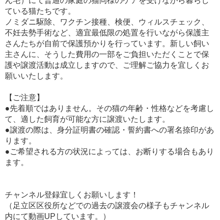
ん宅）にて普通の家庭の猫同様のケアを受けながら暮らし
ている猫たちです。
ノミダニ駆除、ワクチン接種、検便、ウィルスチェック、
不妊去勢手術など、適宜最低限の処置を行いながら保護主
さんたちが自前で保護預かりを行っています。新しい飼い
主さんに、そうした費用の一部をご負担いただくことで保
護や譲渡活動は成立しますので、ご理解ご協力を宜しくお
願いいたします。
【ご注意】
●先着順ではありません。その猫の年齢・性格などを考慮し
て、適した飼育が可能な方に譲渡いたします。
●譲渡の際は、身分証明書の確認・誓約書への署名捺印があ
ります。
●ご希望される方の状況によっては、お断りする場合もあり
ます。
チャンネル登録宜しくお願いします！
（足立区区役所などでの過去の譲渡会の様子もチャンネル
内にて動画UPしています。）