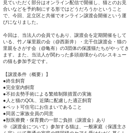
見ていただく部分はオンライン配信で開催し、猫とのお見
合いなどを予約制にする形ではどうだろうかということ
で、今回、足立区と共催でオンライン譲渡会開催という運
びになりました。
今回は、当法人の会員でもあり、譲渡会を定期開催をして
いる、竹ノ塚里親の会（@西新井）・北千住譲渡会・猫の
里親をさがす会（@亀有）の3団体の保護猫たちがやってき
ます。また、当法人が関わった多頭崩壊からのレスキュー
の猫も参加予定です。
【譲渡条件（概要）】
●終生飼育
●完全室内飼育
●不妊去勢手術による繁殖制限措置の実施
●人と猫のQOL、近隣に配慮した適正飼育
●ペット可住宅にお住まいであること
●同居ご家族全員の同意
●獣医療費・保育費の一部ご負担（譲渡金）あり
※（譲渡金について）参加する猫は、一般家庭（保護主さ