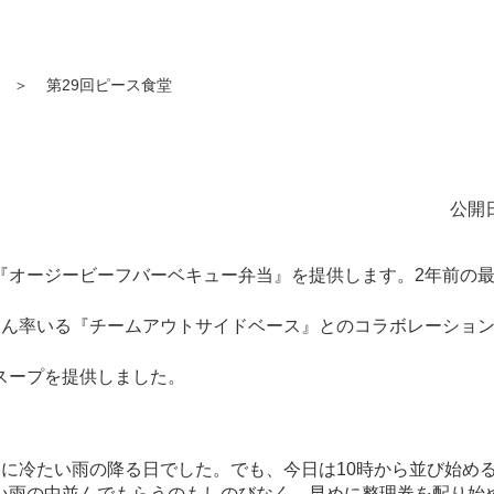
＞
第29回ピース食堂
公開日
『オージービーフバーベキュー弁当』を提供します。2年前の
さん率いる『チームアウトサイドベース』とのコラボレーショ
スープを提供しました。
に冷たい雨の降る日でした。でも、今日は10時から並び始め
い雨の中並んでもらうのもしのびなく、早めに整理券を配り始め