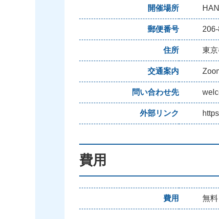
開催場所
HAN
郵便番号
206-
住所
東京
交通案内
Zo
問い合わせ先
wel
外部リンク
http
費用
費用
無料