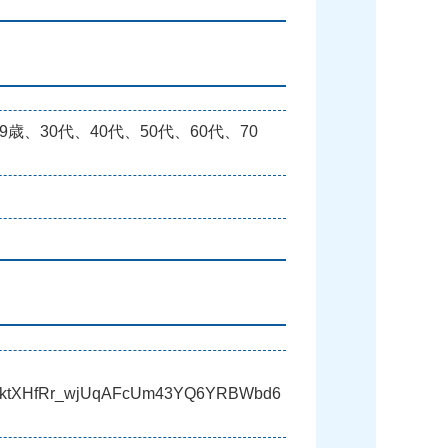
歳、30代、40代、50代、60代、70
GYbmktXHfRr_wjUqAFcUm43YQ6YRBWbd6