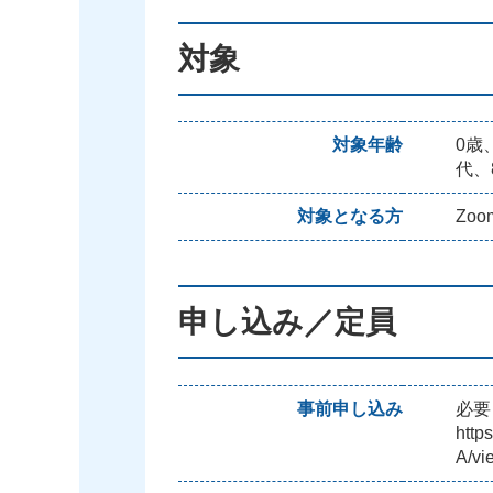
対象
対象年齢
0歳
代、
対象となる方
Zo
申し込み／定員
事前申し込み
必要
htt
A/v