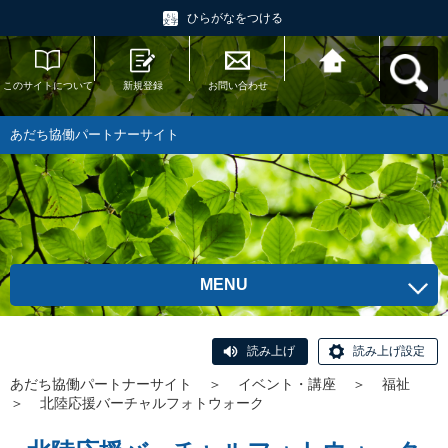
ひらがなをつける
このサイトについて
新規登録
お問い合わせ
あだち協働パートナ
ーサイトへ戻る
あだち協働パートナーサイト
MENU
読み上げ
読み上げ設定
あだち協働パートナーサイト
＞
イベント・講座
＞
福祉
＞
北陸応援バーチャルフォトウォーク