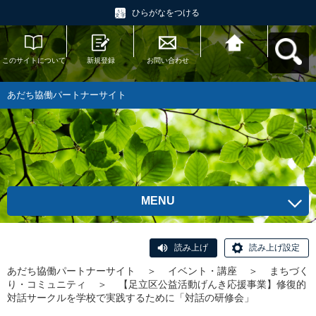
ひらがなをつける
このサイトについて
新規登録
お問い合わせ
あだち協働パートナ
ーサイトへ戻る
あだち協働パートナーサイト
MENU
読み上げ
読み上げ設定
あだち協働パートナーサイト
＞
イベント・講座
＞
まちづく
り・コミュニティ
＞
【足立区公益活動げんき応援事業】修復的
対話サークルを学校で実践するために「対話の研修会」