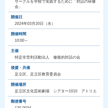
サークルを学校で実践するために「対話の研修
会」
開催日
2024年03月20日（水）
開催時間
10:00～
主催
特定非営利活動法人 修復的対話の会
後援・共催
足立区、足立区教育委員会
開催場所
足立区文化芸術劇場 シアター1010 アトリエ
郵便番号
120-0034